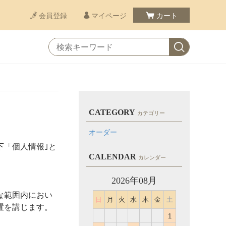
会員登録
マイページ
カート
CATEGORY
カテゴリー
オーダー
下「個人情報｣と
CALENDAR
カレンダー
2026年08月
な範囲内におい
日
月
火
水
木
金
土
置を講じます。
1