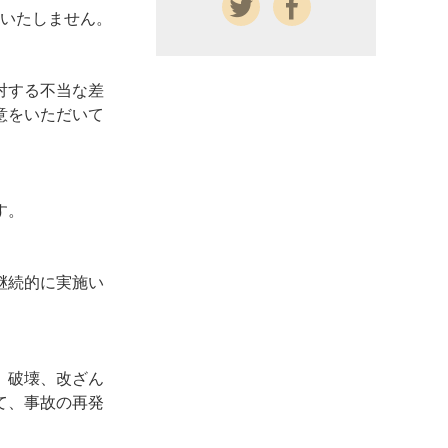
供いたしません。
対する不当な差
意をいただいて
す。
継続的に実施い
、破壊、改ざん
て、事故の再発