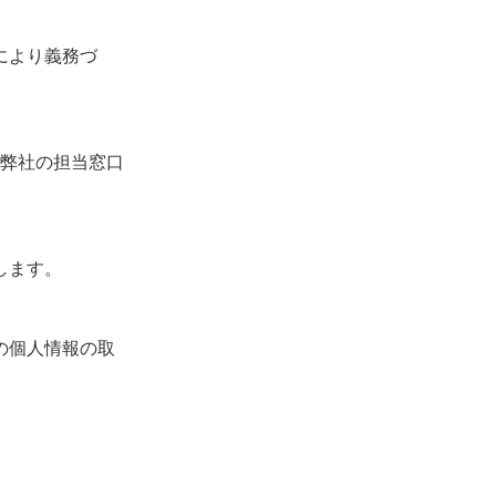
により義務づ
、弊社の担当窓口
します。
の個人情報の取